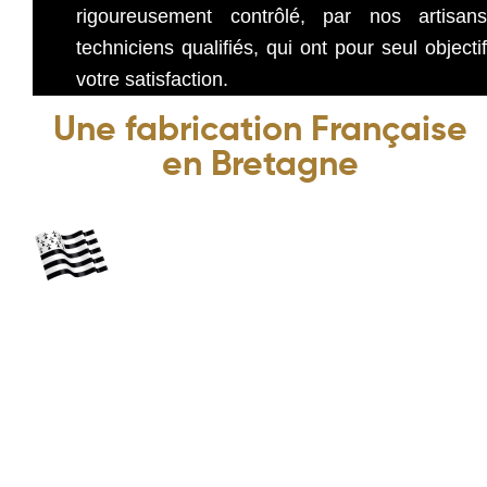
rigoureusement contrôlé, par nos artisans
techniciens qualifiés, qui ont pour seul objectif
votre satisfaction.
Une fabrication Française
en Bretagne
C’e
st en Bretagne, à proximité de Dinan, entre
terre et mer, que nos produits voient le jour.
Non ! nos produits n’ont pas fait le tour du globe.
Nous sommes fiers de cette proximité, nous aurions pu choisir, de
faire produire à l’étranger, sans nous soucier des conséquences
humaines, économiques, environnementales et qualitatives.
Mais nous avons fait le choix de sélectionner et valoriser des